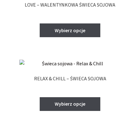
LOVE – WALENTYNKOWA ŚWIECA SOJOWA
wybrać
na
stronie
Ten
Wybierz opcje
produktu
produkt
ma
wiele
wariantów.
Opcje
można
RELAX & CHILL – ŚWIECA SOJOWA
wybrać
na
stronie
Ten
Wybierz opcje
produktu
produkt
ma
wiele
wariantów.
Opcje