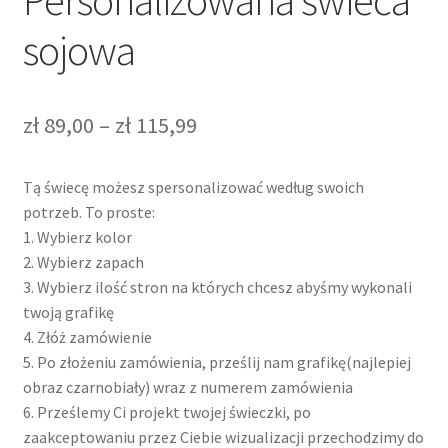
sojowa
Zakres
zł
89,00
–
zł
115,99
cen:
Tą świecę możesz spersonalizować według swoich
od
potrzeb. To proste:
zł 89,00
1. Wybierz kolor
2. Wybierz zapach
do
3. Wybierz ilość stron na których chcesz abyśmy wykonali
zł 115,99
twoją grafikę
4. Złóż zamówienie
5. Po złożeniu zamówienia, prześlij nam grafikę(najlepiej
obraz czarnobiały) wraz z numerem zamówienia
6. Prześlemy Ci projekt twojej świeczki, po
zaakceptowaniu przez Ciebie wizualizacji przechodzimy do