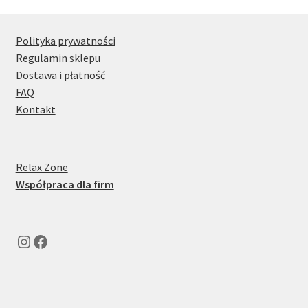
można
wybrać
Polityka prywatności
na
Regulamin sklepu
stronie
Dostawa i płatność
produktu
FAQ
Kontakt
Relax Zone
Współpraca dla firm
Instagram
Facebook