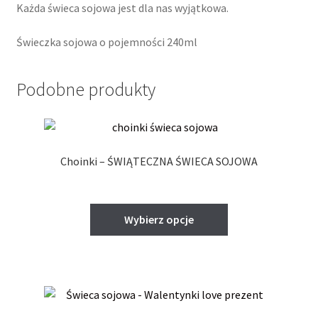
Każda świeca sojowa jest dla nas wyjątkowa.
Świeczka sojowa o pojemności 240ml
Podobne produkty
Choinki – ŚWIĄTECZNA ŚWIECA SOJOWA
Ten
Wybierz opcje
produkt
ma
wiele
wariantów.
Opcje
można