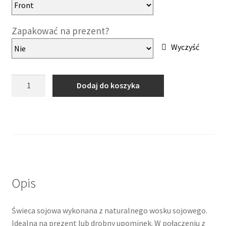
Zapakować na prezent?
Wyczyść
ilość
Dodaj do koszyka
TWÓJ
PROJEKT
-
Personalizowana
świeca
sojowa
Opis
Świeca sojowa wykonana z naturalnego wosku sojowego.
Idealna na prezent lub drobny upominek. W połączeniu z