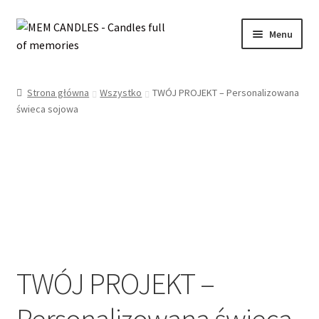
Przejdź
Przejdź
Menu
do
do
nawigacji
treści
Rozwiń
SKLEP
menu
Strona główna
Wszystko
TWÓJ PROJEKT – Personalizowana
potom
Rozwiń
świeca sojowa
INFORMACJE
menu
potom
WYPRZEDAŻ
OFERTA ŚLUBNA
KONTAKT
MOJE KONTO
TWÓJ PROJEKT –
Personalizowana świeca