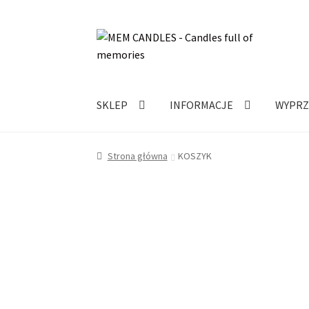
Przejdź
Przejdź
do
do
nawigacji
treści
SKLEP
INFORMACJE
WYPRZ
Strona główna
KOSZYK