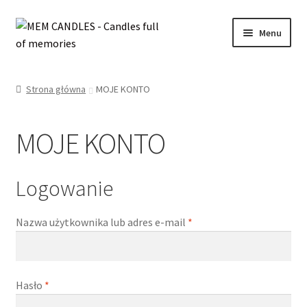
Przejdź
Przejdź
Menu
do
do
nawigacji
treści
Rozwiń
SKLEP
menu
Strona główna
MOJE KONTO
potom
Rozwiń
INFORMACJE
menu
MOJE KONTO
potom
WYPRZEDAŻ
OFERTA ŚLUBNA
Logowanie
KONTAKT
Wymagane
Nazwa użytkownika lub adres e-mail
*
MOJE KONTO
Wymagane
Hasło
*