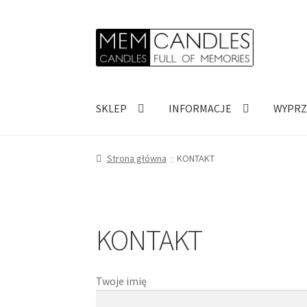
Przejdź
Przejdź
do
do
nawigacji
treści
SKLEP
INFORMACJE
WYPRZ
Strona główna
KONTAKT
KONTAKT
Twoje imię