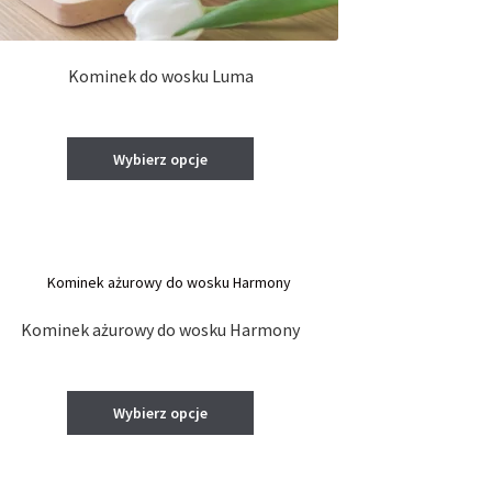
Kominek do wosku Luma
Ten
Wybierz opcje
produkt
ma
wiele
wariantów.
Opcje
można
wybrać
Kominek ażurowy do wosku Harmony
na
stronie
produktu
Ten
Wybierz opcje
produkt
ma
wiele