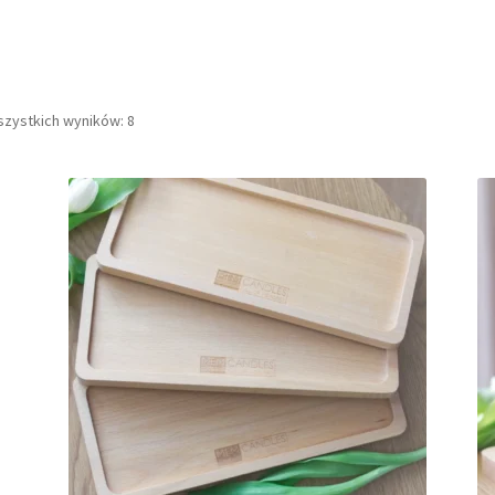
Posortowane
szystkich wyników: 8
według
najnowszych
.