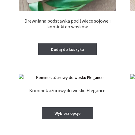
Drewniana podstawka pod świece sojowe i
kominki do wosków
Dodaj do koszyka
Kominek ażurowy do wosku Elegance
Ten
Wybierz opcje
produkt
ma
wiele