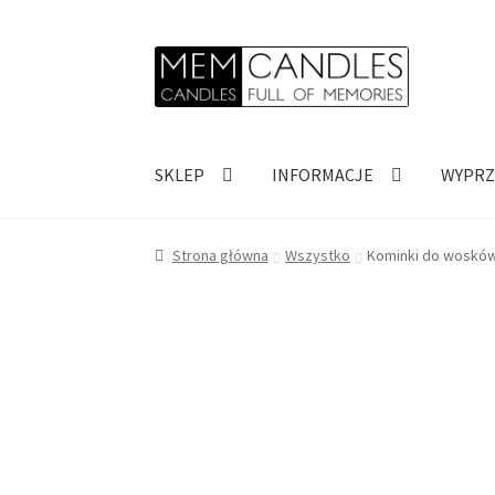
Przejdź
Przejdź
do
do
nawigacji
treści
SKLEP
INFORMACJE
WYPRZ
Strona główna
Wszystko
Kominki do woskó