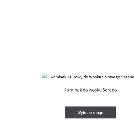
na
stronie
produktu
Kominek do wosku Sereno
Ten
Wybierz opcje
produkt
ma
wiele