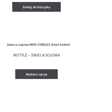
Dodaj do koszyka
MOTYLE – ŚWIECA SOJOWA
Ten
Wybierz opcje
produkt
ma
wiele
wariantów.
Opcje
można
wybrać