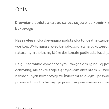
kominki
Opis
do
wosków
Drewniana podstawka pod świece sojowe lub kominki
bukowego
Nasza elegancka drewniana podstawka to idealne uzupeł
wosków. Wykonana z wysokiej jakości drewna bukowego, c
naturalnym pięknem, które doskonale podkreśla każdą a
Dzięki starannie wykończonym krawędziom i gładkiej pow
ochronną, ale także staje się stylowym akcentem w Two
harmonijnych kompozycji ze świecami sojowymi, pozwala
powierzchniach, chroniąc je przed zarysowaniami i zabr
Opinie