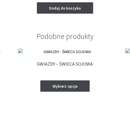
Dodaj do koszyka
.
Podobne produkty
GWIAZDY – ŚWIECA SOJOWA
Ten
Wybierz opcje
produkt
ma
wiele
wariantów.
.
Opcje
można
wybrać