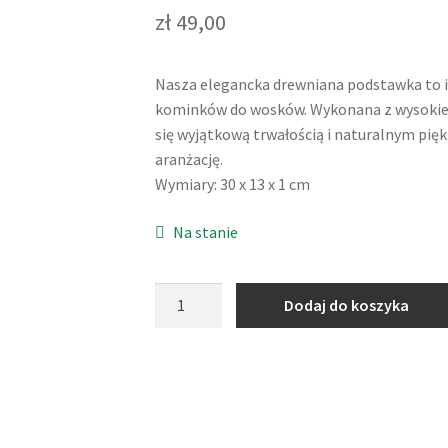
zł
49,00
Nasza elegancka drewniana podstawka to id
kominków do wosków. Wykonana z wysokiej
się wyjątkową trwałością i naturalnym pię
aranżację.
Wymiary: 30 x 13 x 1 cm
Na stanie
ilość
Dodaj do koszyka
Drewniana
podstawka
pod
świece
sojowe
i