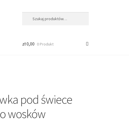
Szukaj:
Szukaj
zł
0,00
0 Produkt
wka pod świece
 do wosków