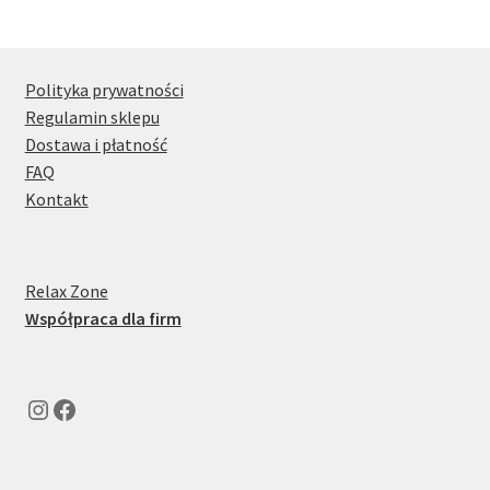
wybrać
według
na
najnowszych
stronie
produktu
Polityka prywatności
Regulamin sklepu
Dostawa i płatność
FAQ
Kontakt
Relax Zone
Współpraca dla firm
Instagram
Facebook