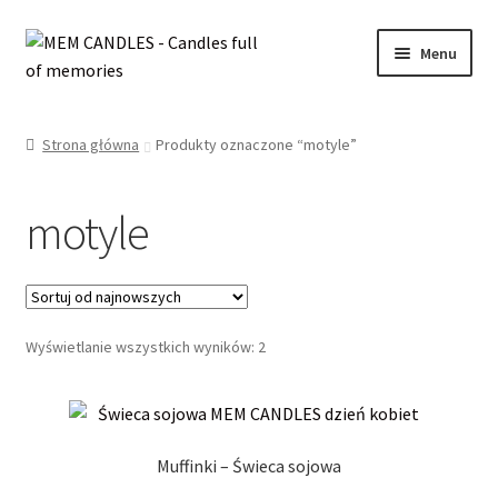
Przejdź
Przejdź
Menu
do
do
nawigacji
treści
Rozwiń
SKLEP
menu
Strona główna
Produkty oznaczone “motyle”
potom
Rozwiń
INFORMACJE
menu
motyle
potom
WYPRZEDAŻ
OFERTA ŚLUBNA
Posortowane
Wyświetlanie wszystkich wyników: 2
KONTAKT
według
najnowszych
MOJE KONTO
Muffinki – Świeca sojowa