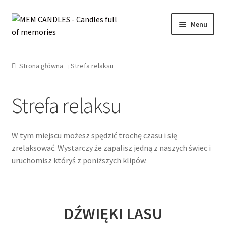
Przejdź
Przejdź
Menu
do
do
nawigacji
treści
Rozwiń
SKLEP
menu
Strona główna
Strefa relaksu
potom
Rozwiń
INFORMACJE
menu
Strefa relaksu
potom
WYPRZEDAŻ
OFERTA ŚLUBNA
W tym miejscu możesz spędzić trochę czasu i się
zrelaksować. Wystarczy że zapalisz jedną z naszych świec i
KONTAKT
uruchomisz któryś z poniższych klipów.
MOJE KONTO
DŹWIĘKI LASU